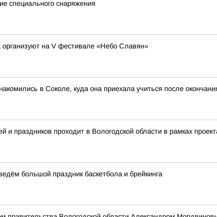
ие специального снаряжения
а организуют на V фестивале «Небо Славян»
акомились в Соколе, куда она приехала учиться после окончан
й и праздников проходит в Вологодской области в рамках проект
оведём большой праздник баскетбола и брейкинга
ем правительства Вологодской области Александром Мордвинов