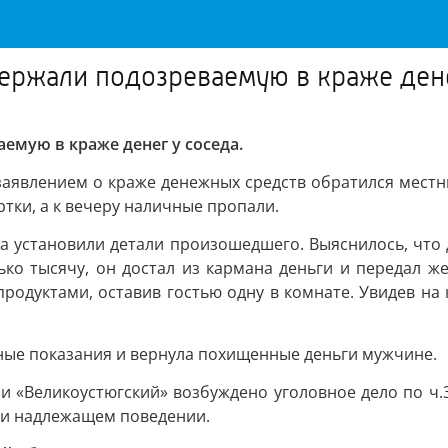
ержали подозреваемую в краже дене
емую в краже денег у соседа.
аявлением о краже денежных средств обратился местный
ртки, а к вечеру наличные пропали.
а установили детали произошедшего. Выяснилось, что д
ько тысячу, он достал из кармана деньги и передал 
родуктами, оставив гостью одну в комнате. Увидев на 
ные показания и вернула похищенные деньги мужчине.
 «Великоустюгский» возбуждено уголовное дело по ч.3
 и надлежащем поведении.