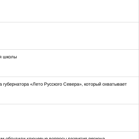
ия школы
а губернатора «Лето Русского Севера», который охватывает
ым обсудили ключевые вопросы развития региона