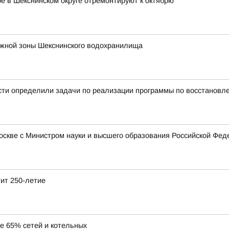
 в Шекснинском округе отремонтируют к октябрю
ежной зоны Шекснинского водохранилища
сти определили задачи по реализации программы по восстановл
Москве с Министром науки и высшего образования Российской Ф
тит 250-летие
ее 65% сетей и котельных