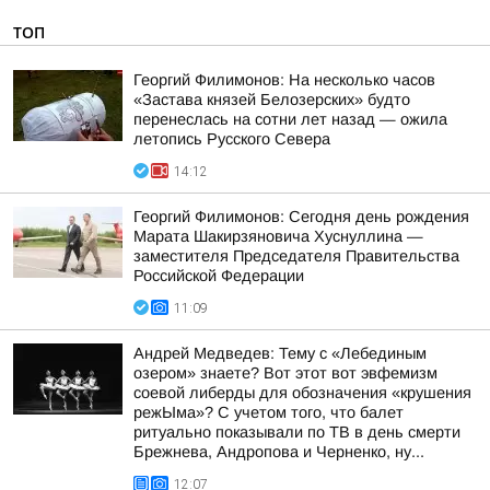
ТОП
Георгий Филимонов: На несколько часов
«Застава князей Белозерских» будто
перенеслась на сотни лет назад — ожила
летопись Русского Севера
14:12
Георгий Филимонов: Сегодня день рождения
Марата Шакирзяновича Хуснуллина —
заместителя Председателя Правительства
Российской Федерации
11:09
Андрей Медведев: Тему с «Лебединым
озером» знаете? Вот этот вот эвфемизм
соевой либерды для обозначения «крушения
режЫма»? С учетом того, что балет
ритуально показывали по ТВ в день смерти
Брежнева, Андропова и Черненко, ну...
12:07