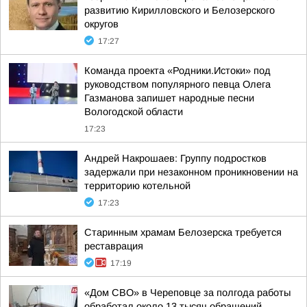
развитию Кирилловского и Белозерского
округов
17:27
Команда проекта «Родники.Истоки» под
руководством популярного певца Олега
Газманова запишет народные песни
Вологодской области
17:23
Андрей Накрошаев: Группу подростков
задержали при незаконном проникновении на
территорию котельной
17:23
Старинным храмам Белозерска требуется
реставрация
17:19
«Дом СВО» в Череповце за полгода работы
обработал около 13 тысяч обращений