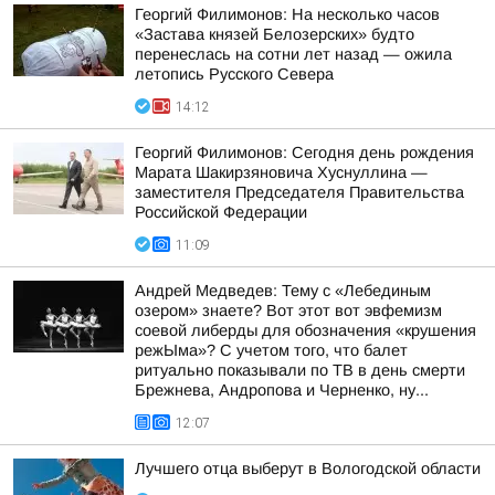
Георгий Филимонов: На несколько часов
«Застава князей Белозерских» будто
перенеслась на сотни лет назад — ожила
летопись Русского Севера
14:12
Георгий Филимонов: Сегодня день рождения
Марата Шакирзяновича Хуснуллина —
заместителя Председателя Правительства
Российской Федерации
11:09
Андрей Медведев: Тему с «Лебединым
озером» знаете? Вот этот вот эвфемизм
соевой либерды для обозначения «крушения
режЫма»? С учетом того, что балет
ритуально показывали по ТВ в день смерти
Брежнева, Андропова и Черненко, ну...
12:07
Лучшего отца выберут в Вологодской области