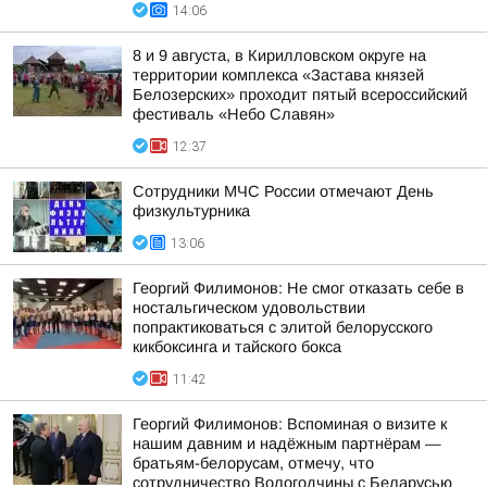
14:06
8 и 9 августа, в Кирилловском округе на
территории комплекса «Застава князей
Белозерских» проходит пятый всероссийский
фестиваль «Небо Славян»
12:37
Сотрудники МЧС России отмечают День
физкультурника
13:06
Георгий Филимонов: Не смог отказать себе в
ностальгическом удовольствии
попрактиковаться с элитой белорусского
кикбоксинга и тайского бокса
11:42
Георгий Филимонов: Вспоминая о визите к
нашим давним и надёжным партнёрам —
братьям-белорусам, отмечу, что
сотрудничество Вологодчины с Беларусью