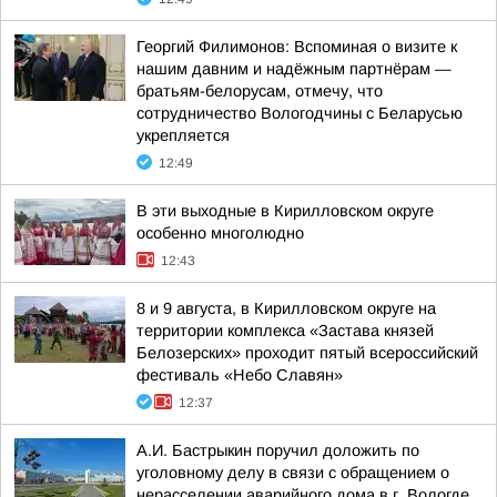
Георгий Филимонов: Вспоминая о визите к
нашим давним и надёжным партнёрам —
братьям-белорусам, отмечу, что
сотрудничество Вологодчины с Беларусью
укрепляется
12:49
В эти выходные в Кирилловском округе
особенно многолюдно
12:43
8 и 9 августа, в Кирилловском округе на
территории комплекса «Застава князей
Белозерских» проходит пятый всероссийский
фестиваль «Небо Славян»
12:37
А.И. Бастрыкин поручил доложить по
уголовному делу в связи с обращением о
нерасселении аварийного дома в г. Вологде