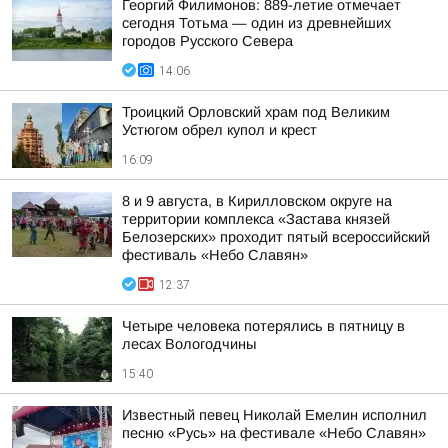
Георгий Филимонов: 889-летие отмечает
сегодня Тотьма — один из древнейших
городов Русского Севера
14:06
Троицкий Орловский храм под Великим
Устюгом обрел купол и крест
16:09
8 и 9 августа, в Кирилловском округе на
территории комплекса «Застава князей
Белозерских» проходит пятый всероссийский
фестиваль «Небо Славян»
12:37
Четыре человека потерялись в пятницу в
лесах Вологодчины
15:40
Известный певец Николай Емелин исполнил
песню «Русь» на фестивале «Небо Славян»