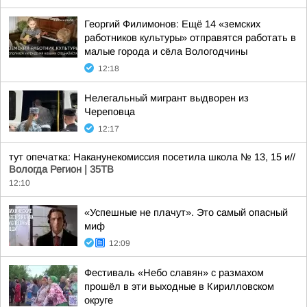
Георгий Филимонов: Ещё 14 «земских
работников культуры» отправятся работать в
малые города и сёла Вологодчины
12:18
Нелегальный мигрант выдворен из
Череповца
12:17
тут опечатка: Наканунекомиссия посетила школа № 13, 15 и//
Вологда Регион | 35ТВ
12:10
«Успешные не плачут». Это самый опасный
миф
12:09
Фестиваль «Небо славян» с размахом
прошёл в эти выходные в Кирилловском
округе