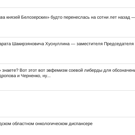
ава князей Белозерских» будто перенеслась на сотни лет назад 
арата Шакирзяновича Хуснуллина — заместителя Председателя
знаете? Вот этот вот эвфемизм соевой либерды для обозначени
ропова и Черненко, ну...
дском областном онкологическом диспансере