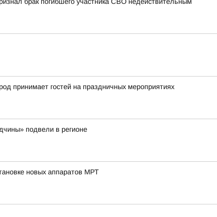
 признал брак погибшего участника СВО недействительным
город принимает гостей на праздничных мероприятиях
одчины» подвели в регионе
тановке новых аппаратов МРТ