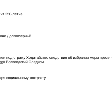
тит 250-летие
йоне Долгоозёрный
н под стражу Ходатайство следствия об избрании меры пресече
ее
//
Вологодский Следком
аря социальному контракту