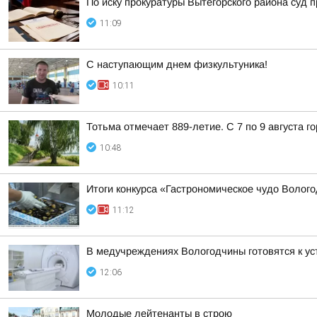
По иску прокуратуры Вытегорского района суд
11:09
С наступающим днем физкультуника!
10:11
Тотьма отмечает 889-летие. С 7 по 9 августа 
10:48
Итоги конкурса «Гастрономическое чудо Волог
11:12
В медучреждениях Вологодчины готовятся к ус
12:06
Молодые лейтенанты в строю