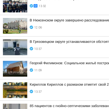
13:32
В Нюксенском округе завершено расследовани
12:06
В Грязовецком округе устанавливаются обстоя
10:37
Георгий Филимонов: Социальное жильё построи
11:09
Кириллов Кириллов с размахом отметит свой 
13:37
85 пациентов с гнойно-септическими заболева