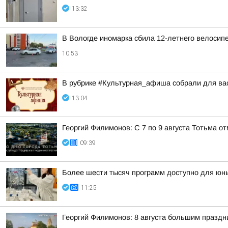
13:32
В Вологде иномарка сбила 12-летнего велосип
10:53
В рубрике #Культурная_афиша собрали для вас
13:04
Георгий Филимонов: С 7 по 9 августа Тотьма 
09:39
Более шести тысяч программ доступно для юных
11:25
Георгий Филимонов: 8 августа большим празд