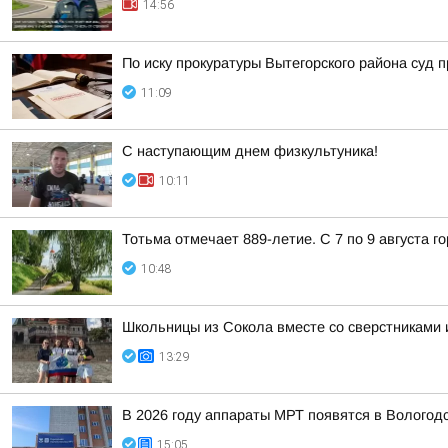
14:56
По иску прокуратуры Вытегорского района суд
11:09
С наступающим днем физкультуника!
10:11
Тотьма отмечает 889-летие. С 7 по 9 августа 
10:48
Школьницы из Сокола вместе со сверстниками и
13:29
В 2026 году аппараты МРТ появятся в Вологод
15:05