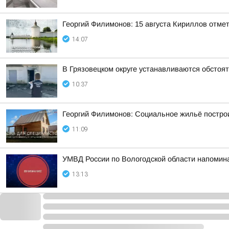
Георгий Филимонов: 15 августа Кириллов отме
14:07
В Грязовецком округе устанавливаются обстоя
10:37
Георгий Филимонов: Социальное жильё построи
11:09
УМВД России по Вологодской области напомин
13:13