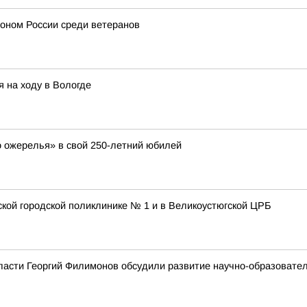
ионом России среди ветеранов
 на ходу в Вологде
о ожерелья» в свой 250-летний юбилей
ской городской поликлинике № 1 и в Великоустюгской ЦРБ
ласти Георгий Филимонов обсудили развитие научно-образовате