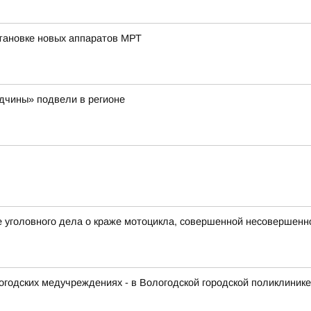
тановке новых аппаратов МРТ
одчины» подвели в регионе
е уголовного дела о краже мотоцикла, совершенной несовершен
логодских медучреждениях - в Вологодской городской поликлиник