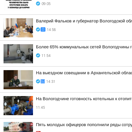
09:05
Валерий Фальков и губернатор Вологодской об
14:58
Более 65% коммунальных сетей Вологодчины г
11:54
На выездном совещании в Архангельской обла
14:31
На Вологодчине готовность котельных к отопи
11:45
Пять молодых офицеров пополнили ряды сотр