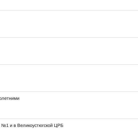
нолетними
е №1 и в Великоустюгской ЦРБ