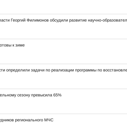
ласти Георгий Филимонов обсудили развитие научно-образовате
отовы к зиме
сти определили задачи по реализации программы по восстановл
тельному сезону превысила 65%
удников регионального МЧС