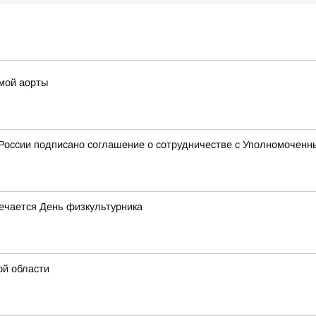
змой аорты
оссии подписано соглашение о сотрудничестве с Уполномоченны
мечается День физкультурника
ой области