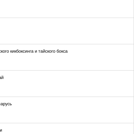
ого кикбоксинга и тайского бокса
ай
ларусь
и