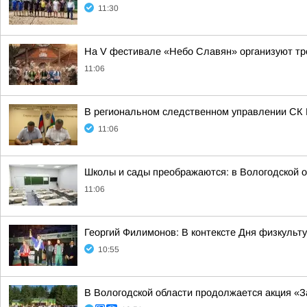
11:30
На V фестивале «Небо Славян» организуют тр
11:06
В региональном следственном управлении СК 
11:06
Школы и сады преображаются: в Вологодской 
11:06
Георгий Филимонов: В контексте Дня физкульт
10:55
В Вологодской области продолжается акция «З