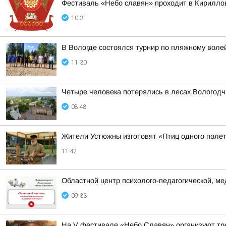
Фестиваль «Небо славян» проходит в Кириллов
10:31
В Вологде состоялся турнир по пляжному воле
11:30
Четыре человека потерялись в лесах Вологодч
08:48
Жители Устюжны изготовят «Птиц одного полет
11:42
Областной центр психолого-педагогической, м
09:33
На V фестивале «Небо Славян» организуют тр