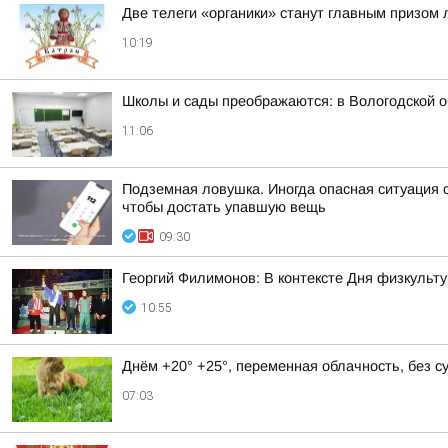
Две телеги «органики» станут главным призом
10:19
Школы и сады преображаются: в Вологодской 
11:06
Подземная ловушка. Иногда опасная ситуация с
чтобы достать упавшую вещь
09:30
Георгий Филимонов: В контексте Дня физкульту
10:55
Днём +20° +25°, переменная облачность, без 
07:03