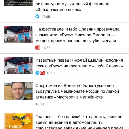
литературно-музыкальный фестиваль
«Звёздочка моя ясная»
17:05
На фестивале «Небо Славян» прозвучала
знаменитая «Русь» Николая Емелина —
мощно, проникновенно, до глубины души
16:58
Известный певец Николай Емелин исполнил
песню «Русь» на фестивале «Небо Славян»
16:51
Спортсмен из Великого Устюга успешно
выступил на Чемпионате России по лёгкой
атлетике «Мастерс» в Челябинске
16:21
Главное — без паники!. Что делать, если во
время движения в автомобиле, ты
почувствовал запах дыма или увидел пламя