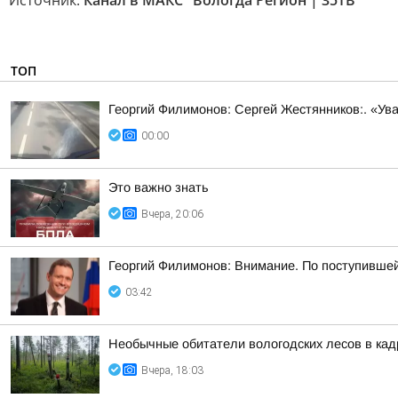
Источник:
Канал в МАКС "Вологда Регион | 35ТВ"
ТОП
Георгий Филимонов: Сергей Жестянников:. «У
00:00
Это важно знать
Вчера, 20:06
Георгий Филимонов: Внимание. По поступивше
03:42
Необычные обитатели вологодских лесов в ка
Вчера, 18:03