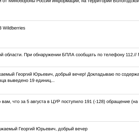
й от Минобороны России информации, на территории Вологодско
Wildberries
й области. При обнаружении БПЛА сообщать по телефону 112.//
жаемый Георгий Юрьевич, добрый вечер! Докладываю по содержан
вца выведено 19 единиц...
ам, что за 5 августа в ЦУР поступило 191 (-128) обращение (на 
важаемый Георгий Юрьевич, добрый вечер