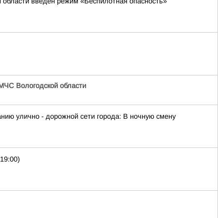
й области введён режим «Беспилотная опасность»
МЧС Вологодской области
ию улично - дорожной сети города: В ночную смену
19:00)