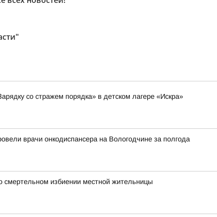
е всех новостей!
асти"
Зарядку со стражем порядка» в детском лагере «Искра»
ровели врачи онкодиспансера на Вологодчине за полгода
 о смертельном избиении местной жительницы