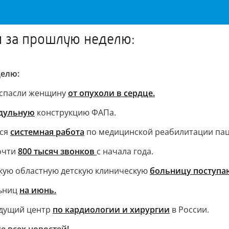
и за прошлую неделю:
делю:
 спасли женщину
от опухоли в сердце.
дульную
конструкцию ФАПа.
тся
системная работа
по медицинской реабилитации пац
очти
800 тысяч звонков
с начала года.
скую областную детскую клиническую
больницу поступа
льниц
на июнь.
едущий центр
по кардиологии и хирургии
в России.