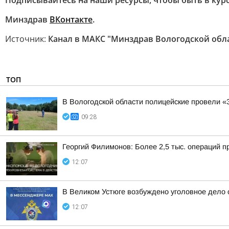
Подписывайтесь на наши ресурсы, чтобы быть в курс
Минздрав
ВКонтакте
.
Источник:
Канал в МАКС "Минздрав Вологодской обл
ТОП
В Вологодской области полицейские провели «
09:28
Георгий Филимонов: Более 2,5 тыс. операций п
12:07
В Великом Устюге возбуждено уголовное дело
12:07