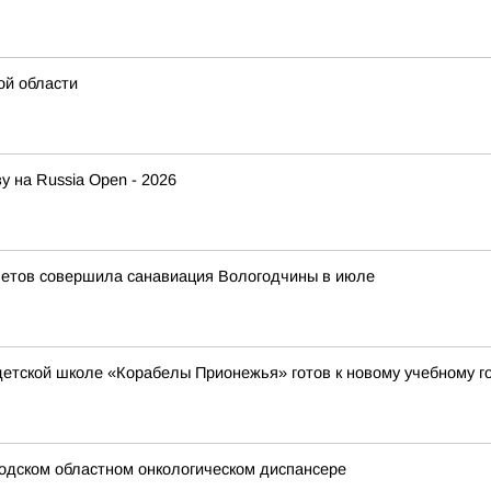
ой области
у на Russia Open - 2026
летов совершила санавиация Вологодчины в июле
етской школе «Корабелы Прионежья» готов к новому учебному г
одском областном онкологическом диспансере