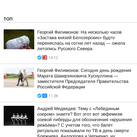
ТОП
Георгий Филимонов: На несколько часов
«Застава князей Белозерских» будто
перенеслась на сотни лет назад — ожила
летопись Русского Севера
14:12
Георгий Филимонов: Сегодня день рождения
Марата Шакирзяновича Хуснуллина —
заместителя Председателя Правительства
Российской Федерации
11:09
Андрей Медведев: Тему с «Лебединым
озером» знаете? Вот этот вот эвфемизм
соевой либерды для обозначения «крушения
режЫма»? С учетом того, что балет
ритуально показывали по ТВ в день смерти
Брежнева, Андропова и Черненко, ну...