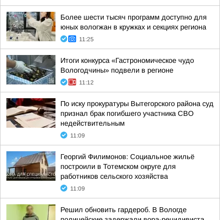
Более шести тысяч программ доступно для
юных вологжан в кружках и секциях региона
11:25
Итоги конкурса «Гастрономическое чудо
Вологодчины» подвели в регионе
11:12
По иску прокуратуры Вытегорского района суд
признал брак погибшего участника СВО
недействительным
11:09
Георгий Филимонов: Социальное жильё
построили в Тотемском округе для
работников сельского хозяйства
11:09
Решил обновить гардероб. В Вологде
полицейские задержали вора-рецидивиста