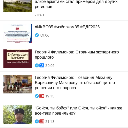
алкомаркетами стал примером для других
регионов
20:40
#ИКВО35 #избирком35 #ЕДГ2026
09:06
Георгий Филимонов: Страницы экспертного
прошлого
20:06
Георгий Филимонов: Позвонил Михаилу
Борисовичу Макарову, чтобы сообщить о
решении его вопроса
19:15
"Бойся, ты бойся" или Ойся, ты ойся" - как же
всё-таки правильно?
21:13