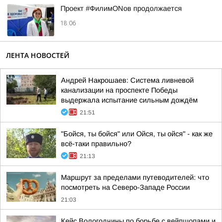
Проект #ФилимONов продолжается
18:06
ЛЕНТА НОВОСТЕЙ
Андрей Накрошаев: Система ливневой
канализации на проспекте Победы
выдержала испытание сильным дождём
21:51
"Бойся, ты бойся" или Ойся, ты ойся" - как же
всё-таки правильно?
21:13
Маршрут за пределами путеводителей: что
посмотреть на Северо-Западе России
21:03
Кейс Вологодчины по борьбе с вейпшопами и