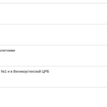
нолетними
е №1 и в Великоустюгской ЦРБ