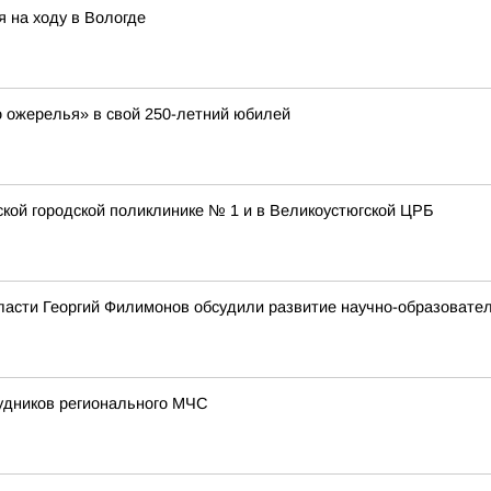
 на ходу в Вологде
о ожерелья» в свой 250-летний юбилей
ской городской поликлинике № 1 и в Великоустюгской ЦРБ
ласти Георгий Филимонов обсудили развитие научно-образовате
удников регионального МЧС