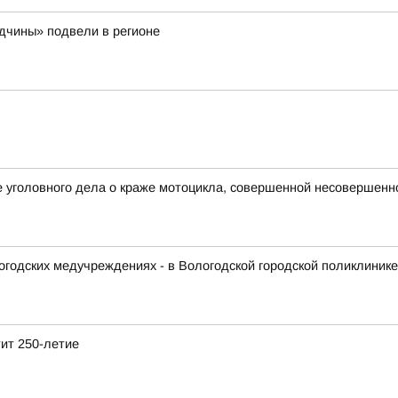
одчины» подвели в регионе
е уголовного дела о краже мотоцикла, совершенной несовершен
логодских медучреждениях - в Вологодской городской поликлиник
тит 250-летие