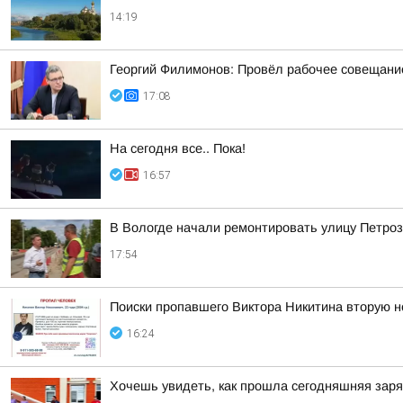
14:19
Георгий Филимонов: Провёл рабочее совещание
17:08
На сегодня все.. Пока!
16:57
В Вологде начали ремонтировать улицу Петро
17:54
Поиски пропавшего Виктора Никитина вторую 
16:24
Хочешь увидеть, как прошла сегодняшняя зар