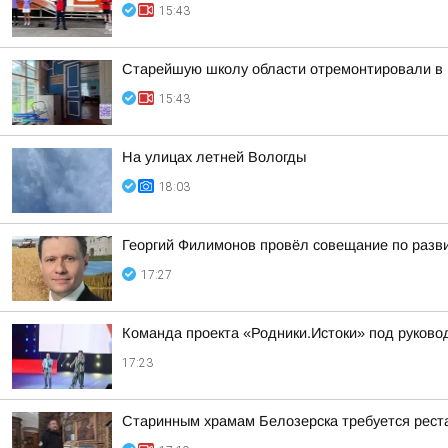
15:43
Старейшую школу области отремонтировали в 
15:43
На улицах летней Вологды
18:03
Георгий Филимонов провёл совещание по разви
17:27
Команда проекта «Родники.Истоки» под руково
17:23
Старинным храмам Белозерска требуется рест