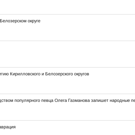
Белозерском округе
тию Кирилловского и Белозерского округов
дством популярного певца Олега Газманова запишет народные п
аврация