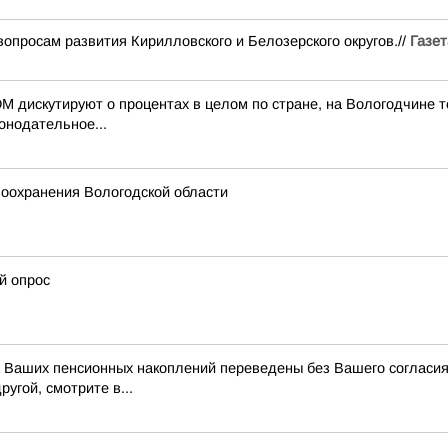
вопросам развития Кирилловского и Белозерского округов.//
Газет
дискутируют о процентах в целом по стране, на Вологодчине тож
онодательное...
воохранения Вологодской области
й опрос
ва Ваших пенсионных накоплений переведены без Вашего согласи
угой, смотрите в...