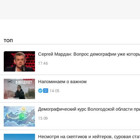
ТОП
Сергей Мардан: Вопрос демографии уже которы
17:46
Напоминаем о важном
14:05
Демографический курс Вологодской области п
15:09
Несмотря на скептиков и хейтеров, суровая ст