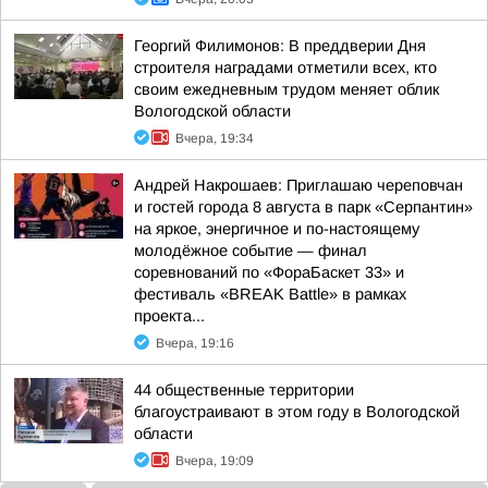
Георгий Филимонов: В преддверии Дня
строителя наградами отметили всех, кто
своим ежедневным трудом меняет облик
Вологодской области
Вчера, 19:34
Андрей Накрошаев: Приглашаю череповчан
и гостей города 8 августа в парк «Серпантин»
на яркое, энергичное и по-настоящему
молодёжное событие — финал
соревнований по «ФораБаскет 33» и
фестиваль «BREAK Battle» в рамках
проекта...
Вчера, 19:16
44 общественные территории
благоустраивают в этом году в Вологодской
области
Вчера, 19:09