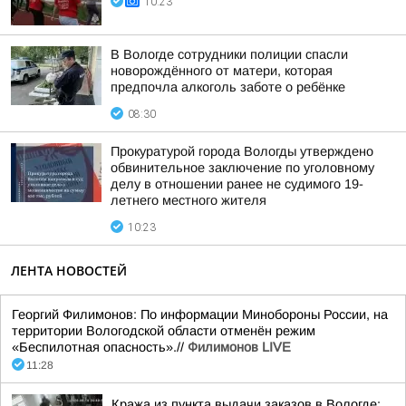
10:23
В Вологде сотрудники полиции спасли
новорождённого от матери, которая
предпочла алкоголь заботе о ребёнке
08:30
Прокуратурой города Вологды утверждено
обвинительное заключение по уголовному
делу в отношении ранее не судимого 19-
летнего местного жителя
10:23
ЛЕНТА НОВОСТЕЙ
Георгий Филимонов: По информации Минобороны России, на
территории Вологодской области отменён режим
«Беспилотная опасность».//
Филимонов LIVE
11:28
Кража из пункта выдачи заказов в Вологде: