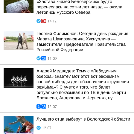
«Застава князей Белозерских» будто
перенеслась на сотни лет назад — ожила
летопись Русского Севера
14:12
Георгий Филимонов: Сегодня день рождения
Марата Шакирзяновича Хуснуллина —
заместителя Председателя Правительства
Российской Федерации
11:09
Андрей Медведев: Тему с «Лебединым
озером» знаете? Вот этот вот эвфемизм
соевой либерды для обозначения «крушения
режЫма»? С учетом того, что балет
ритуально показывали по ТВ в день смерти
Брежнева, Андропова и Черненко, ну...
12:07
Лучшего отца выберут в Вологодской области
12:07