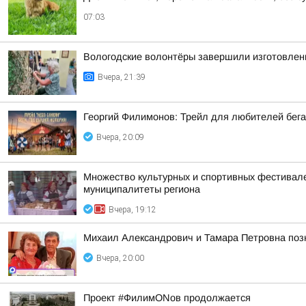
07:03
Вологодские волонтёры завершили изготовлен
Вчера, 21:39
Георгий Филимонов: Трейл для любителей бег
Вчера, 20:09
Множество культурных и спортивных фестивалей
муниципалитеты региона
Вчера, 19:12
Михаил Александрович и Тамара Петровна позн
Вчера, 20:00
Проект #ФилимONов продолжается