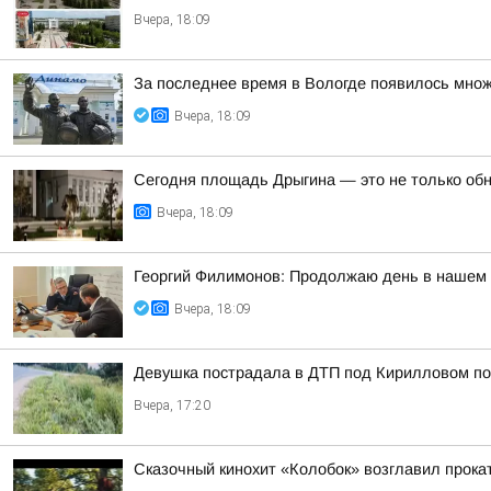
Вчера, 18:09
За последнее время в Вологде появилось множ
Вчера, 18:09
Сегодня площадь Дрыгина — это не только обно
Вчера, 18:09
Георгий Филимонов: Продолжаю день в нашем р
Вчера, 18:09
Девушка пострадала в ДТП под Кирилловом по 
Вчера, 17:20
Сказочный кинохит «Колобок» возглавил прокат