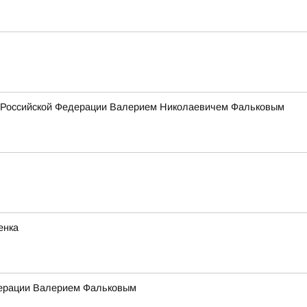
ия Российской Федерации Валерием Николаевичем Фальковым
енка
едерации Валерием Фальковым