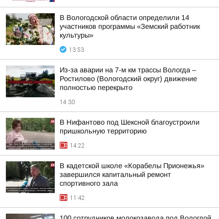
В Вологодской области определили 14
участников программы «Земский работник
культуры»
13:53
Из-за аварии на 7-м км трассы Вологда –
Ростилово (Вологодский округ) движение
полностью перекрыто
14:30
В Нифантово под Шексной благоустроили
пришкольную территорию
14:22
В кадетской школе «Корабелы Прионежья»
завершился капитальный ремонт
спортивного зала
11:42
100 сотрудников молокозавода под Вологдой