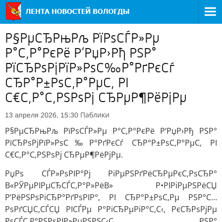
Р§РµСЂРњРљ РїРѕСЃР»Рµ
Р°С‚Р°РєРё Р‘РџР›Рђ РЅР°
РїСЂРѕРјРїР»РѕС‰Р°РґРєСѓ
СЂР°Р±РѕС‚Р°РµС‚ РІ
С€С‚Р°С‚РЅРѕРј СЂРµР¶РёРјРµ
Паблики
13 апреля 2026, 15:30
Р§РµСЂРњРљ РїРѕСЃР»Рµ Р°С‚Р°РєРё Р‘РџР›Рђ РЅР°
РїСЂРѕРјРїР»РѕС‰Р°РґРєСѓ СЂР°Р±РѕС‚Р°РµС‚ РІ
С€С‚Р°С‚РЅРѕРј СЂРµР¶РёРјРµ.
РџРѕ СЃР»РѕРІР°Рј РіРµРЅРґРёСЂРµРєС‚РѕСЂР°
В«РЎРµРІРµСЂСЃС‚Р°Р»РёВ» Р•РІРіРµРЅРёСЏ
Р’РёРЅРѕРіСЂР°РґРѕРІР°, РІ СЂР°Р±РѕС‚Рµ РЅР°С…
РѕРґСЏС‚СЃСЏ РІСЃРµ Р°РіСЂРµРіР°С‚С‹, РєСЂРѕРјРµ
РѕСЃС‚Р°РЅРѕРІР»РµРЅРЅС‹С… РЅР°