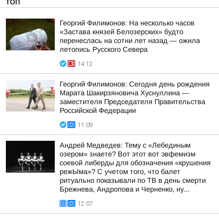
ТОП
Георгий Филимонов: На несколько часов
«Застава князей Белозерских» будто
перенеслась на сотни лет назад — ожила
летопись Русского Севера
14:12
Георгий Филимонов: Сегодня день рождения
Марата Шакирзяновича Хуснуллина —
заместителя Председателя Правительства
Российской Федерации
11:09
Андрей Медведев: Тему с «Лебединым
озером» знаете? Вот этот вот эвфемизм
соевой либерды для обозначения «крушения
режЫма»? С учетом того, что балет
ритуально показывали по ТВ в день смерти
Брежнева, Андропова и Черненко, ну...
12:07