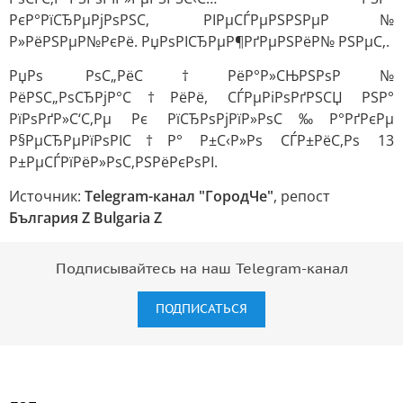
РєР°РїСЂРµРјРѕРЅС‚ РІРµСЃРµРЅРЅРµР№
Р»РёРЅРµР№РєРё. РџРѕРІСЂРµР¶РґРµРЅРёР№ РЅРµС‚.
РџРѕ РѕС„РёС†РёР°Р»СЊРЅРѕР№
РёРЅС„РѕСЂРјР°С†РёРё, СЃРµРіРѕРґРЅСЏ РЅР°
РїРѕРґР»С‘С‚Рµ Рє РїСЂРѕРјРїР»РѕС‰Р°РґРєРµ
Р§РµСЂРµРїРѕРІС†Р° Р±С‹Р»Рѕ СЃР±РёС‚Рѕ 13
Р±РµСЃРїРёР»РѕС‚РЅРёРєРѕРІ.
Источник:
Telegram-канал "ГородЧе"
, репост
България Z Bulgaria Z
Подписывайтесь на наш Telegram-канал
ПОДПИСАТЬСЯ