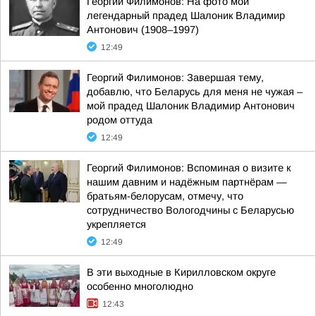
Георгий Филимонов: На фото мой
легендарный прадед Шалоник Владимир
Антонович (1908–1997)
12:49
Георгий Филимонов: Завершая тему,
добавлю, что Беларусь для меня не чужая –
мой прадед Шалоник Владимир Антонович
родом оттуда
12:49
Георгий Филимонов: Вспоминая о визите к
нашим давним и надёжным партнёрам —
братьям-белорусам, отмечу, что
сотрудничество Вологодчины с Беларусью
укрепляется
12:49
В эти выходные в Кирилловском округе
особенно многолюдно
12:43