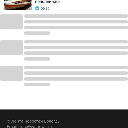
пополнилась
09:52
© Лента новостей Вологды
Email:
info@vo-news.ru