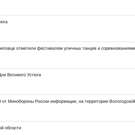
тюга
реповце отметили фестивалем уличных танцев и соревнованиями
Дни Великого Устюга
й от Минобороны России информации, на территории Вологодско
ой области