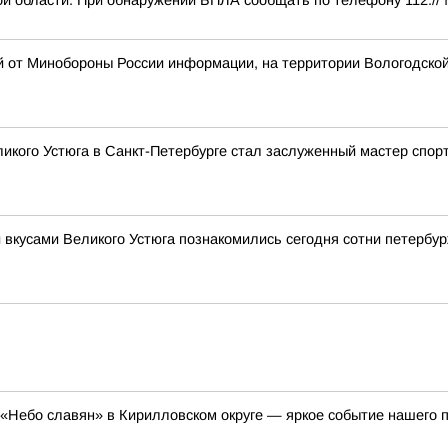
й области. При обнаружении БПЛА сообщать по телефону 112.//
й от Минобороны России информации, на территории Вологодско
икого Устюга в Санкт-Петербурге стал заслуженный мастер спор
 вкусами Великого Устюга познакомились сегодня сотни петербу
«Небо славян» в Кирилловском округе — яркое событие нашего п