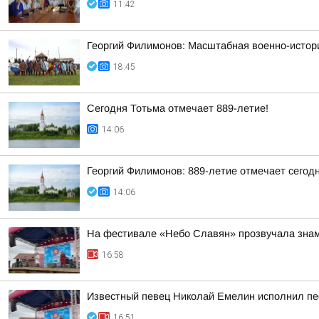
11:42
Георгий Филимонов: Масштабная военно-истори
18:45
Сегодня Тотьма отмечает 889-летие!
14:06
Георгий Филимонов: 889-летие отмечает сегод
14:06
На фестивале «Небо Славян» прозвучала знам
16:58
Известный певец Николай Емелин исполнил пе
16:51