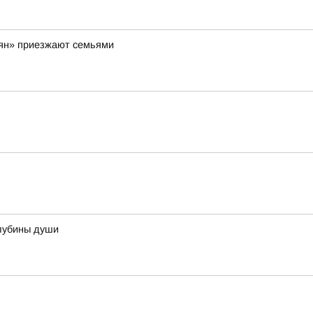
вян» приезжают семьями
лубины души