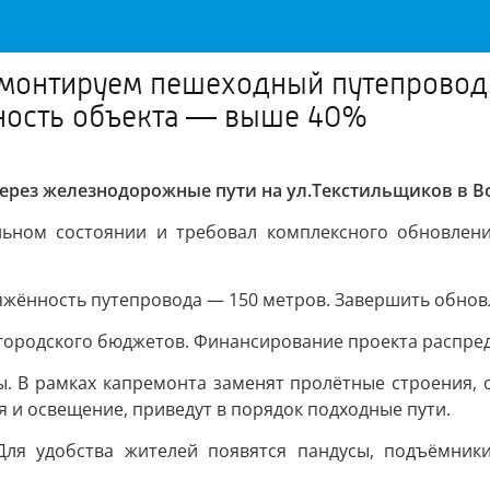
емонтируем пешеходный путепровод
вность объекта — выше 40%
рез железнодорожные пути на ул.Текстильщиков в Во
ельном состоянии и требовал комплексного обновлен
жённость путепровода — 150 метров. Завершить обновл
 городского бюджетов. Финансирование проекта распре
. В рамках капремонта заменят пролётные строения, 
 и освещение, приведут в порядок подходные пути.
Для удобства жителей появятся пандусы, подъёмники