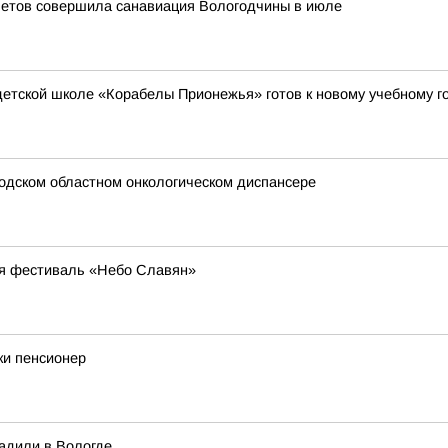
летов совершила санавиация Вологодчины в июле
етской школе «Корабелы Прионежья» готов к новому учебному г
одском областном онкологическом диспансере
ся фестиваль «Небо Славян»
ки пенсионер
адили в Вологде