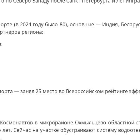
о по Северо-Западу после Санкт-Петербурга и Ленингра
порте (в 2024 году было 80), основные — Индия, Белару
артнеров региона;
:
орта — занял 25 место во Всероссийском рейтинге эффе
.Космонавтов в микрорайоне Охмыльцево областной с
 лет. Сейчас на участке обустраивают систему водоотв
.