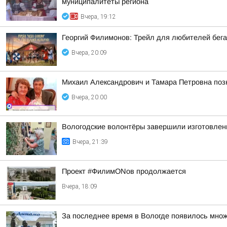
муниципалитеты региона
Вчера, 19:12
Георгий Филимонов: Трейл для любителей бег
Вчера, 20:09
Михаил Александрович и Тамара Петровна позн
Вчера, 20:00
Вологодские волонтёры завершили изготовлен
Вчера, 21:39
Проект #ФилимONов продолжается
Вчера, 18:09
За последнее время в Вологде появилось множ