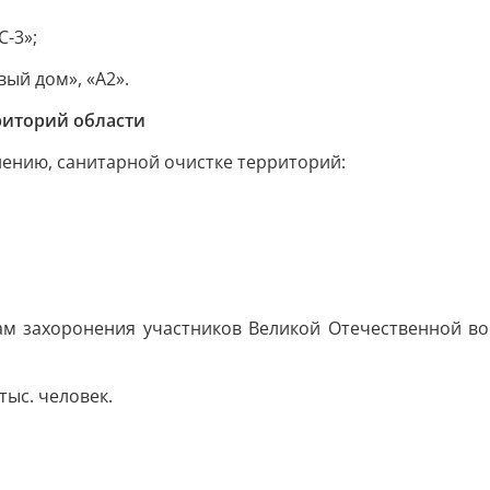
С-3»;
ый дом», «А2».
риторий области
нению, санитарной очистке территорий:
м захоронения участников Великой Отечественной во
тыс. человек.