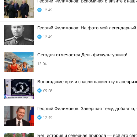
Георгий Филимонов: Вспоминая о визите к наш
12:49
Георгий Филимонов: На фото мой легендарный
12:49
Сегодня отмечается День физкультурника!
12:04
Вологодские врачи спасли пациентку с аневри
09:08
Георгий Филимонов: Завершая тему, добавлю,
12:49
Бег, история и северная природа — всё это с