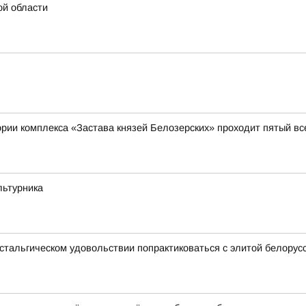
ой области
итории комплекса «Застава князей Белозерских» проходит пятый 
льтурника
стальгическом удовольствии попрактиковаться с элитой белорусск