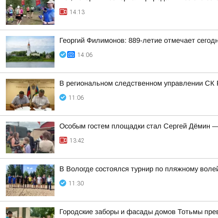
14:13
Георгий Филимонов: 889-летие отмечает сегод
14:06
В региональном следственном управлении СК Р
11:06
Особым гостем площадки стал Сергей Дёмин —
13:42
В Вологде состоялся турнир по пляжному воле
11:30
Городские заборы и фасады домов Тотьмы прев