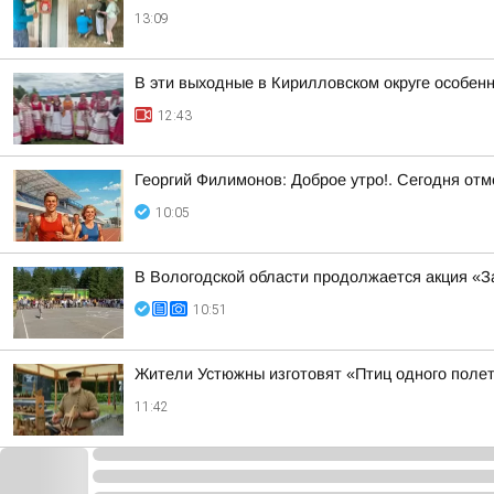
13:09
В эти выходные в Кирилловском округе особен
12:43
Георгий Филимонов: Доброе утро!. Сегодня от
10:05
В Вологодской области продолжается акция «З
10:51
Жители Устюжны изготовят «Птиц одного полет
11:42