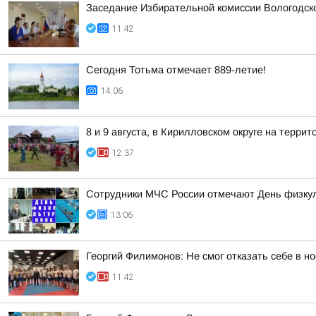
Заседание Избирательной комиссии Вологодск
11:42
Сегодня Тотьма отмечает 889-летие!
14:06
8 и 9 августа, в Кирилловском округе на терр
12:37
Сотрудники МЧС России отмечают День физку
13:06
Георгий Филимонов: Не смог отказать себе в но
11:42