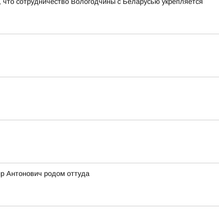
 что сотрудничество Вологодчины с Беларусью укрепляется
ир Антонович родом оттуда