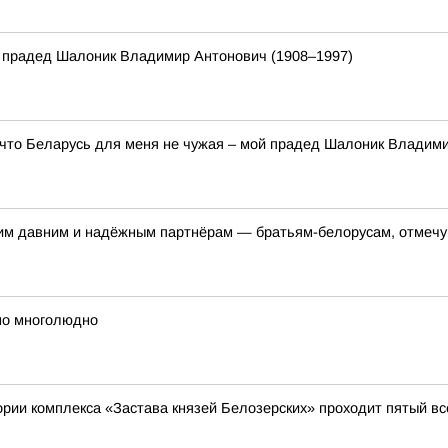
 прадед Шалоник Владимир Антонович (1908–1997)
 что Беларусь для меня не чужая – мой прадед Шалоник Владим
шим давним и надёжным партнёрам — братьям-белорусам, отмечу,
но многолюдно
итории комплекса «Застава князей Белозерских» проходит пятый 