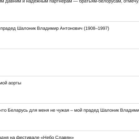
им давним и надёжным партнёрам — братьям-белорусам, отмечу,
 прадед Шалоник Владимир Антонович (1908–1997)
змой аорты
 что Беларусь для меня не чужая – мой прадед Шалоник Владим
егодня на фестивале «Небо Славян»