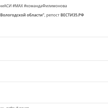
зниАСИ #MAX #командаФилимонова
 Вологодской области"
, репост
ВЕСТИ35.РФ