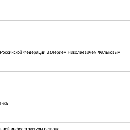
ия Российской Федерации Валерием Николаевичем Фальковым
енка
льной инфраструктуры региона