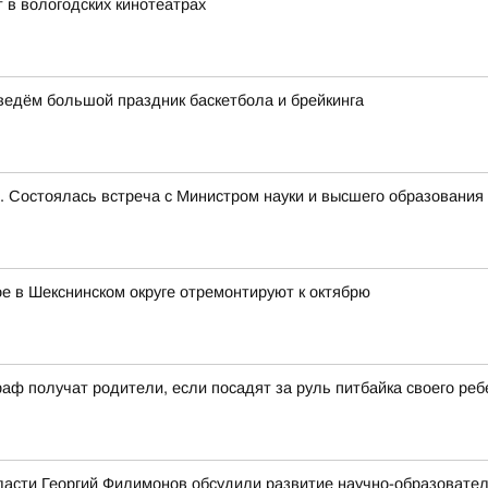
 в вологодских кинотеатрах
оведём большой праздник баскетбола и брейкинга
е. Состоялась встреча с Министром науки и высшего образован
 в Шекснинском округе отремонтируют к октябрю
аф получат родители, если посадят за руль питбайка своего реб
ласти Георгий Филимонов обсудили развитие научно-образовате