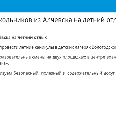
кольников из Алчевска на летний от
евска на летний отдых
провести летние каникулы в детских лагерях Вологодско
азовательные смены на двух площадках: в центре воен
ка».
уем безопасный, полезный и содержательный досуг д