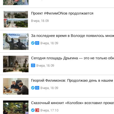
Проект #ФилимONов продолжается
Вчера, 18:09
За последнее время в Вологде появилось множ
Вчера, 18:09
Сегодня площадь Дрыгина — это не только обно
Вчера, 18:09
Георгий Филимонов: Продолжаю день в нашем р
Вчера, 18:09
Сказочный кинохит «Колобок» возглавил прокат
Вчера, 17:10