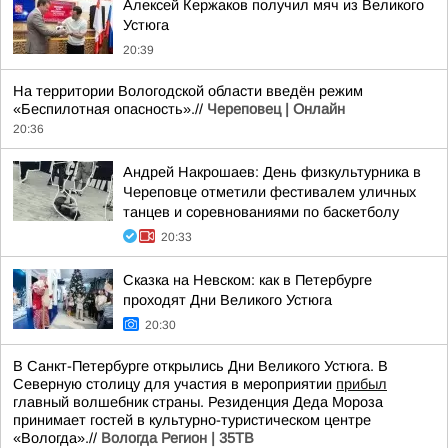
Алексей Кержаков получил мяч из Великого
Устюга
20:39
На территории Вологодской области введён режим
«Беспилотная опасность».//
Череповец | Онлайн
20:36
Андрей Накрошаев: День физкультурника в
Череповце отметили фестивалем уличных
танцев и соревнованиями по баскетболу
20:33
Сказка на Невском: как в Петербурге
проходят Дни Великого Устюга
20:30
В Санкт-Петербурге открылись Дни Великого Устюга. В
Северную столицу для участия в мероприятии
прибыл
главный волшебник страны. Резиденция Деда Мороза
принимает гостей в культурно-туристическом центре
«Вологда».//
Вологда Регион | 35ТВ