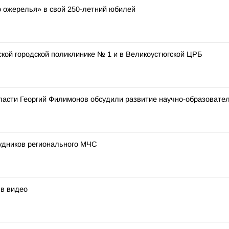
о ожерелья» в свой 250-летний юбилей
ской городской поликлинике № 1 и в Великоустюгской ЦРБ
ласти Георгий Филимонов обсудили развитие научно-образовате
удников регионального МЧС
 в видео