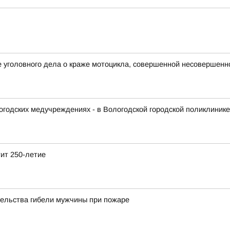
е уголовного дела о краже мотоцикла, совершенной несовершен
логодских медучреждениях - в Вологодской городской поликлиник
тит 250-летие
тельства гибели мужчины при пожаре