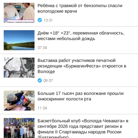
Ребёнка с травмой от бензопилы спасли
вологодские врачи
10:31
Днём +18° +23°, переменная облачность,
местами небольшой дождь
07:04
Выставка работ участников печатной
резиденции «БурмагинФеста» откроется в
Вологде
09:07
Больше 17 тысяч раз вологжане прошли
онкоскрининг полости рта
11:04
Баскетбольный клуб «Вологда-Чеваката» в
сентябре 2026 года представит регион в
финале II Спартакиады народов России
(Екатеринбург)