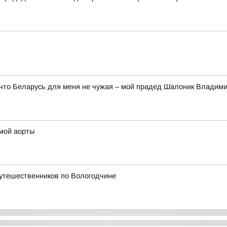
 что Беларусь для меня не чужая – мой прадед Шалоник Владим
змой аорты
путешественников по Вологодчине