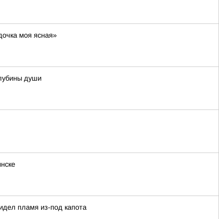
дочка моя ясная»
лубины души
инске
видел пламя из-под капота