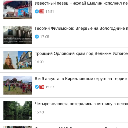
Известный певец Николай Емелин исполнил пе
16:51
Георгий Филимонов: Впервые на Вологодчине 
17:05
Троицкий Орловский храм под Великим Устюгом
16:09
8 и 9 августа, в Кирилловском округе на терр
12:37
Четыре человека потерялись в пятницу в леса
15:40