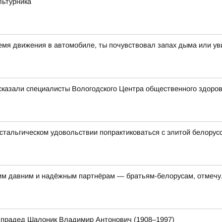
льтурника
ремя движения в автомобиле, ты почувствовал запах дыма или ув
ссказали специалисты Вологодского Центра общественного здоро
стальгическом удовольствии попрактиковаться с элитой белорусск
им давним и надёжным партнёрам — братьям-белорусам, отмечу,
 прадед Шалоник Владимир Антонович (1908–1997)