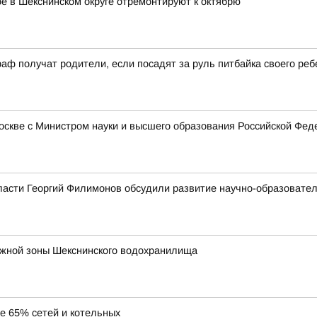
 в Шекснинском округе отремонтируют к октябрю
аф получат родители, если посадят за руль питбайка своего реб
Москве с Министром науки и высшего образования Российской Ф
ласти Георгий Филимонов обсудили развитие научно-образовате
ежной зоны Шекснинского водохранилища
ее 65% сетей и котельных