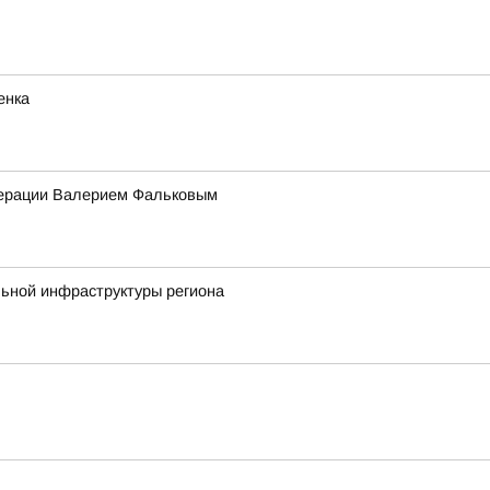
енка
едерации Валерием Фальковым
льной инфраструктуры региона