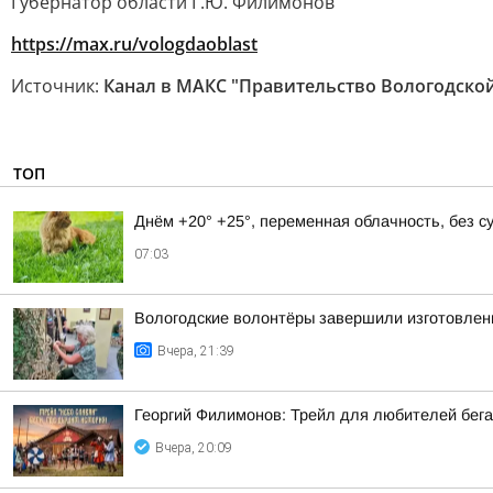
Губернатор области Г.Ю. Филимонов
https://max.ru/vologdaoblast
Источник:
Канал в МАКС "Правительство Вологодской
ТОП
Днём +20° +25°, переменная облачность, без 
07:03
Вологодские волонтёры завершили изготовлен
Вчера, 21:39
Георгий Филимонов: Трейл для любителей бег
Вчера, 20:09