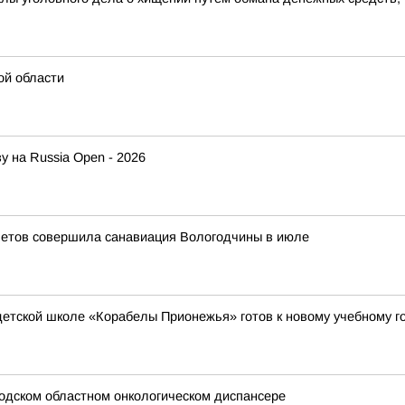
ой области
у на Russia Open - 2026
летов совершила санавиация Вологодчины в июле
етской школе «Корабелы Прионежья» готов к новому учебному г
одском областном онкологическом диспансере