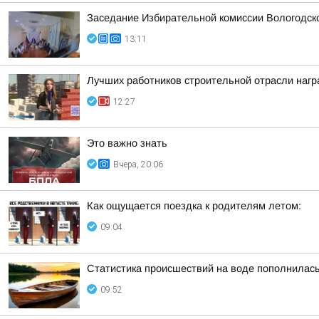
Заседание Избирательной комиссии Вологодск
13:11
Лучших работников строительной отрасли нагр
12:27
Это важно знать
Вчера, 20:06
Как ощущается поездка к родителям летом:
09:04
Статистика происшествий на воде пополнилас
09:52