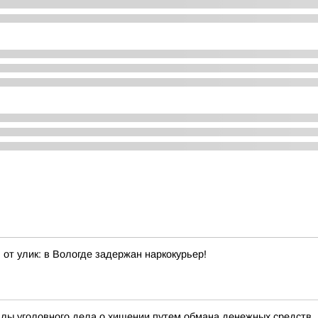
от улик: в Вологде задержан наркокурьер!
алы уголовного дела о хищении путем обмана денежных средств,