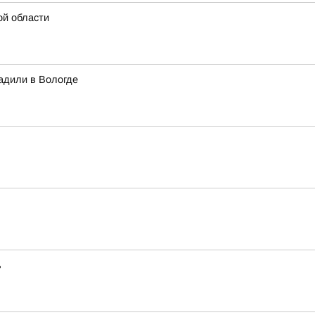
ой области
адили в Вологде
ь