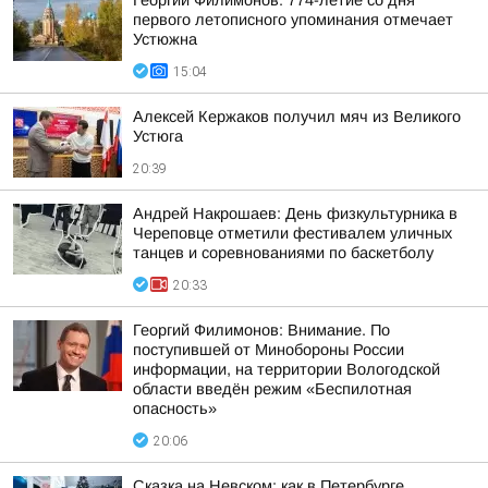
Георгий Филимонов: 774-летие со дня
первого летописного упоминания отмечает
Устюжна
15:04
Алексей Кержаков получил мяч из Великого
Устюга
20:39
Андрей Накрошаев: День физкультурника в
Череповце отметили фестивалем уличных
танцев и соревнованиями по баскетболу
20:33
Георгий Филимонов: Внимание. По
поступившей от Минобороны России
информации, на территории Вологодской
области введён режим «Беспилотная
опасность»
20:06
Сказка на Невском: как в Петербурге