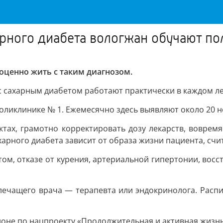
рного диабета вологжан обучают по
оценно жить с таким диагнозом.
 сахарным диабетом работают практически в каждом л
оликлинике № 1. Ежемесячно здесь выявляют около 20 н
ктах, грамотно корректировать дозу лекарств, воврем
ахарного диабета зависит от образа жизни пациента, счи
ом, отказе от курения, артериальной гипертонии, восст
лечащего врача — терапевта или эндокринолога. Расп
оне по нацпроекту «Продолжительная и активная жизнь