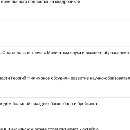
вине пьяного подростка на квадроцикле
е. Состоялась встреча с Министром науки и высшего образован
ласти Георгий Филимонов обсудили развитие научно-образовате
оведём большой праздник баскетбола и брейкинга
 в Шекснинском округе отремонтируют к октябрю