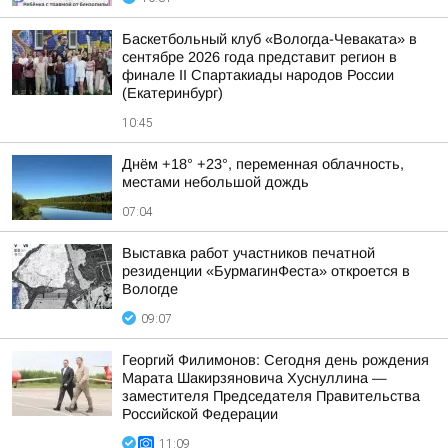
Баскетбольный клуб «Вологда-Чеваката» в
сентябре 2026 года представит регион в
финале II Спартакиады народов России
(Екатеринбург)
10:45
Днём +18° +23°, переменная облачность,
местами небольшой дождь
07:04
Выставка работ участников печатной
резиденции «БурмагинФеста» откроется в
Вологде
09:07
Георгий Филимонов: Сегодня день рождения
Марата Шакирзяновича Хуснуллина —
заместителя Председателя Правительства
Российской Федерации
11:09