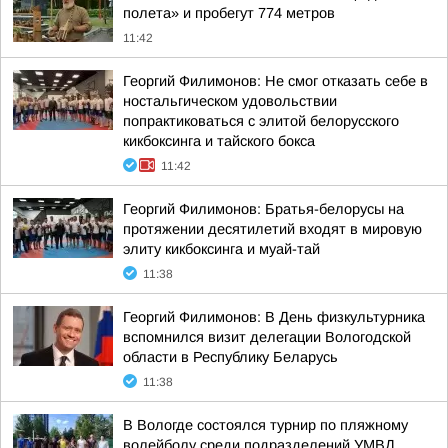
полета» и пробегут 774 метров
11:42
Георгий Филимонов: Не смог отказать себе в
ностальгическом удовольствии
попрактиковаться с элитой белорусского
кикбоксинга и тайского бокса
11:42
Георгий Филимонов: Братья-белорусы на
протяжении десятилетий входят в мировую
элиту кикбоксинга и муай-тай
11:38
Георгий Филимонов: В День физкультурника
вспомнился визит делегации Вологодской
области в Республику Беларусь
11:38
В Вологде состоялся турнир по пляжному
волейболу среди подразделений УМВД