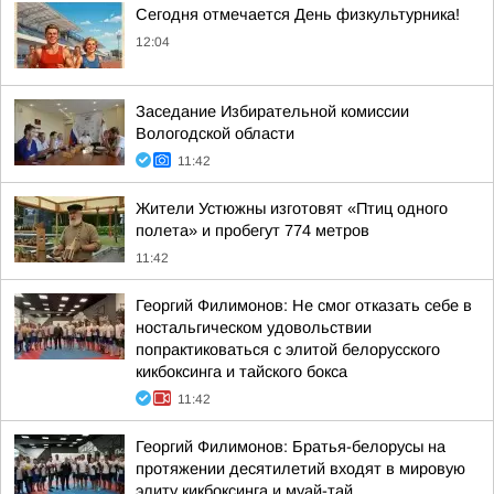
Сегодня отмечается День физкультурника!
12:04
Заседание Избирательной комиссии
Вологодской области
11:42
Жители Устюжны изготовят «Птиц одного
полета» и пробегут 774 метров
11:42
Георгий Филимонов: Не смог отказать себе в
ностальгическом удовольствии
попрактиковаться с элитой белорусского
кикбоксинга и тайского бокса
11:42
Георгий Филимонов: Братья-белорусы на
протяжении десятилетий входят в мировую
элиту кикбоксинга и муай-тай