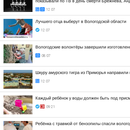
показывали по ТВ в день смерти Брежнева, Анд
12:07
Лучшего отца выберут в Вологодской области
12:07
Вологодские волонтёры завершили изготовлен
08:07
Шкуру амурского тигра из Приморья направили 
12:07
Каждый ребёнок у воды должен быть под прис
09:21
Ребёнка с травмой от бензопилы спасли волого