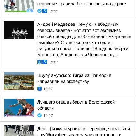
основные правила безопасности на дороге
12:21
Андрей Медведев: Тему с «Лебединым
озером» знаете? Вот этот вот эвфемизм
соевой либерды для обозначения «крушения
режЫма»? С учетом того, что балет
ритуально показывали по ТВ в день смерти
Брежнева, Андропова и Черненко, ну...
12:07
Шкуру амурского тигра из Приморья
направили на экспертизу
12:07
Лучшего отца выберут в Вологодской
области
12:07
День физкультурника в Череповце отметили
в субботу фестивалем уличных танцев и