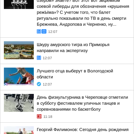
озером» знаете? Вот этот вот эвфемизм
соевой либерды для обозначения «крушения
режЫма»? С учетом того, что балет
ритуально показывали по ТВ в день смерти
Брежнева, Андропова и Черненко, ну...
12:07
Шкуру амурского тигра из Приморья
направили на экспертизу
12:07
Лучшего отца выберут в Вологодской
области
12:07
День физкультурника в Череповце отметили
в субботу фестивалем уличных танцев и
соревнованиями по баскетболу
11:18
Георгий Филимонов: Сегодня день рождения